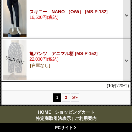
スキニー NANO （O/W）
[MS-P-132]
16,500円
(税込)
亀パンツ アニマル柄
[MS-P-152]
22,000円
(税込)
[在庫なし]
(10件/20件)
1
2
次
»
HOME
|
ショッピングカート
特定商取引法表示
|
ご利用案内
PCサイト