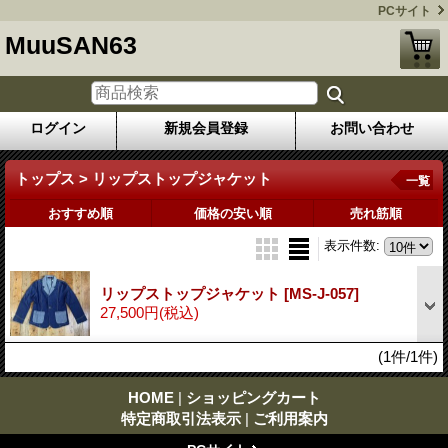
PCサイト
MuuSAN63
ログイン
新規会員登録
お問い合わせ
トップス > リップストップジャケット
一覧
おすすめ順
価格の安い順
売れ筋順
表示件数
:
リップストップジャケット
[MS-J-057]
27,500円
(税込)
(1件/1件)
HOME
|
ショッピングカート
特定商取引法表示
|
ご利用案内