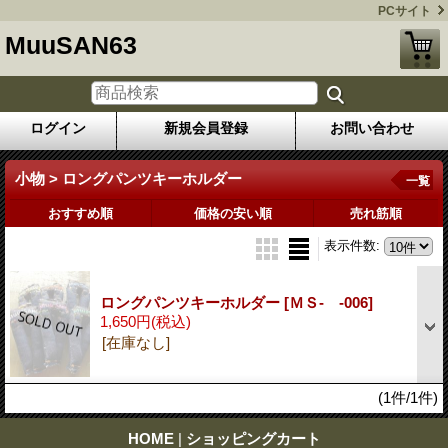
PCサイト
MuuSAN63
ログイン
新規会員登録
お問い合わせ
小物 > ロングパンツキーホルダー
一覧
おすすめ順
価格の安い順
売れ筋順
表示件数
:
ロングパンツキーホルダー
[ＭＳ- -006]
1,650円
(税込)
[在庫なし]
(1件/1件)
HOME
|
ショッピングカート