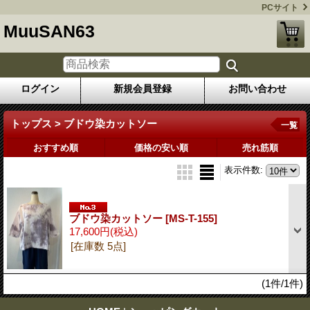
PCサイト
MuuSAN63
ログイン
新規会員登録
お問い合わせ
トップス > ブドウ染カットソー
一覧
おすすめ順
価格の安い順
売れ筋順
表示件数
:
ブドウ染カットソー
[MS-T-155]
17,600円
(税込)
[在庫数 5点]
(1件/1件)