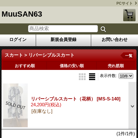
PCサイト
MuuSAN63
ログイン
新規会員登録
お問い合わせ
スカート > リバーシブルスカート
一覧
おすすめ順
価格の安い順
売れ筋順
表示件数
:
リバーシブルスカート（花柄）
[MS-S-140]
24,200円
(税込)
[在庫なし]
(1件/1件)