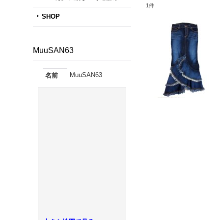
1
件
SHOP
MuuSAN63
MuuSAN63
名前