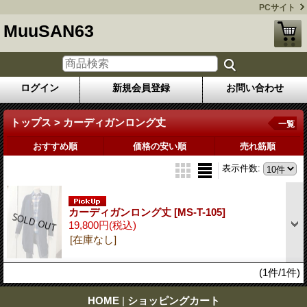
PCサイト
MuuSAN63
ログイン
新規会員登録
お問い合わせ
トップス > カーディガンロング丈
一覧
おすすめ順
価格の安い順
売れ筋順
表示件数
:
カーディガンロング丈
[MS-T-105]
19,800円
(税込)
[在庫なし]
(1件/1件)
HOME
|
ショッピングカート