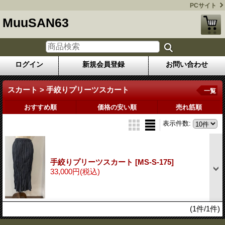
PCサイト
MuuSAN63
ログイン
新規会員登録
お問い合わせ
スカート > 手絞りプリーツスカート
一覧
おすすめ順
価格の安い順
売れ筋順
表示件数
:
手絞りプリーツスカート
[MS-S-175]
33,000円
(税込)
(1件/1件)