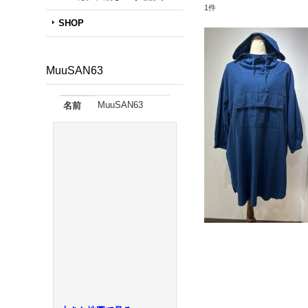
1
件
SHOP
MuuSAN63
MuuSAN63
名前