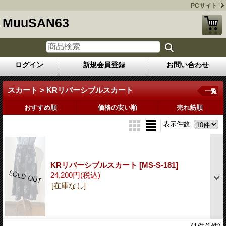
PCサイト
MuuSAN63
ログイン
新規会員登録
お問い合わせ
スカート > KRリバーシブルスカート
一覧
おすすめ順
価格の安い順
売れ筋順
表示件数
:
KRリバーシブルスカート
[MS-S-181]
24,200円
(税込)
[在庫なし]