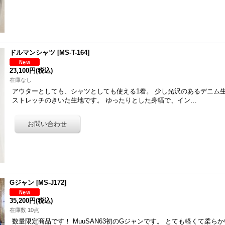
ドルマンシャツ
[
MS-T-164
]
23,100円
(税込)
在庫なし
アウターとしても、シャツとしても使える1着。 少し光沢のあるデニム
ストレッチのきいた生地です。 ゆったりとした身幅で、イン…
Gジャン
[
MS-J172
]
35,200円
(税込)
在庫数 10点
数量限定商品です！ MuuSAN63初のGジャンです。 とても軽くて柔ら