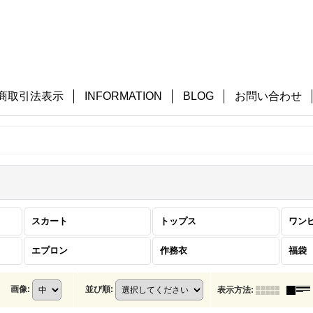
商取引法表示
INFORMATION
BLOG
お問い合わせ
スカート
トップス
ワン
エプロン
作務衣
福袋
画像
:
並び順
:
表示方法
: