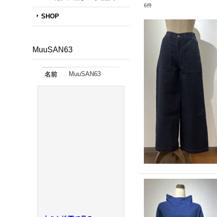
6
件
SHOP
MuuSAN63
MuuSAN63
名前