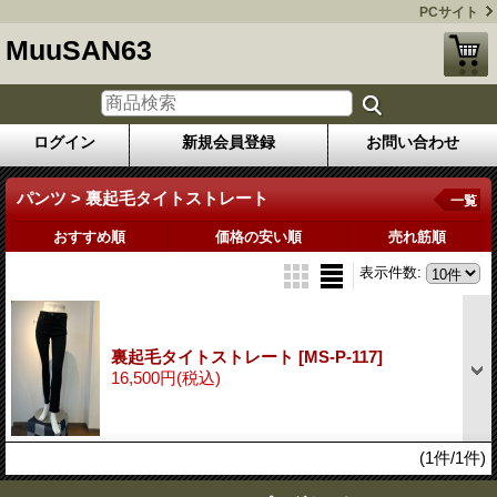
PCサイト
MuuSAN63
ログイン
新規会員登録
お問い合わせ
パンツ > 裏起毛タイトストレート
一覧
おすすめ順
価格の安い順
売れ筋順
表示件数
:
裏起毛タイトストレート
[MS-P-117]
16,500円
(税込)
(1件/1件)