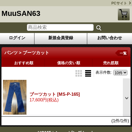
PCサイト
MuuSAN63
ログイン
新規会員登録
お問い合わせ
パンツ > ブーツカット
一覧
おすすめ順
価格の安い順
売れ筋順
表示件数
:
ブーツカット
[MS-P-165]
17,600円
(税込)
(1件/1件)