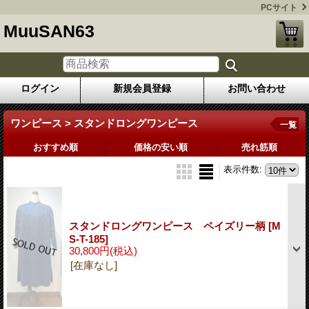
PCサイト
MuuSAN63
ログイン
新規会員登録
お問い合わせ
ワンピース > スタンドロングワンピース
一覧
おすすめ順
価格の安い順
売れ筋順
表示件数
:
スタンドロングワンピース ペイズリー柄
[M
S-T-185]
30,800円
(税込)
[在庫なし]