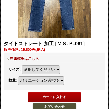
タイトストレート 加工
[ＭＳ-Ｐ-061]
販売価格
:
19,800円
(税込)
在庫確認はこちら
サイズ
:
数量
: