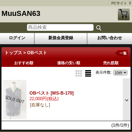
PCサイト
MuuSAN63
ログイン
新規会員登録
お問い合わせ
トップス > OBベスト
一覧
おすすめ順
価格の安い順
売れ筋順
表示件数
:
OBベスト
[MS-B-170]
22,000円
(税込)
[在庫なし]
(1件/1件)