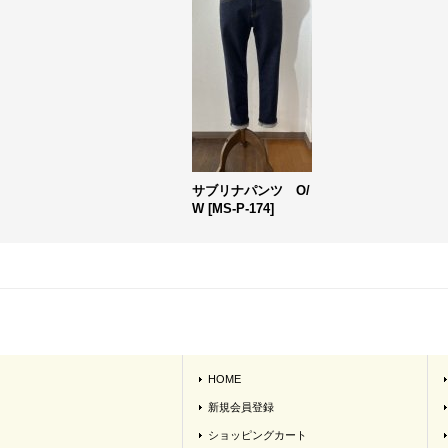
サブリナパンツ O/
W
[
MS-P-174
]
HOME
新規会員登録
ショッピングカート