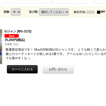
画像
:
並び順
:
表示方法
:
Gジャン
[
MS-J172
]
35,200円
(税込)
在庫数 10点
数量限定商品です！ MuuSAN63初のGジャンです。 とても軽くて柔ら
服とのコーディネートが楽しめる1着です。 アームもゆったりしている
でも着やすくなっ…