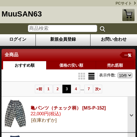
PCサイト
MuuSAN63
ログイン
新規会員登録
お問い合わせ
全商品
一覧
おすすめ順
価格の安い順
売れ筋順
表示件数
:
...
«
前
1
2
3
4
7
次
»
亀パンツ（チェック柄）
[MS-P-152]
22,000円
(税込)
[在庫わずか]