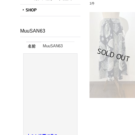
1
件
SHOP
MuuSAN63
MuuSAN63
名前