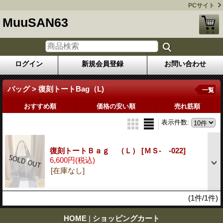
PCサイト
MuuSAN63
ログイン
新規会員登録
お問い合わせ
バッグ > 復刻トートBag（L)
一覧
おすすめ順
価格の安い順
売れ筋順
表示件数
:
復刻トートＢａｇ （Ｌ）
[ＭＳ- -022]
6,600円
(税込)
[在庫なし]
(1件/1件)
HOME
|
ショッピングカート