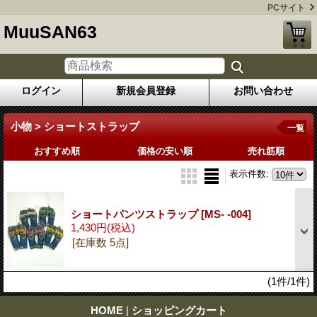
PCサイト
MuuSAN63
ログイン
新規会員登録
お問い合わせ
小物 > ショートストラップ
一覧
おすすめ順
価格の安い順
売れ筋順
表示件数
:
ショートパンツストラップ
[MS- -004]
1,430円
(税込)
[在庫数 5点]
(1件/1件)
HOME
|
ショッピングカート