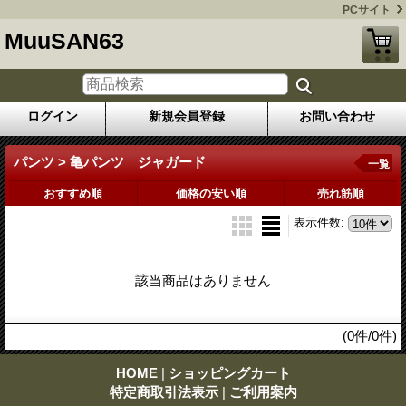
PCサイト
MuuSAN63
ログイン
新規会員登録
お問い合わせ
パンツ > 亀パンツ ジャガード
一覧
おすすめ順
価格の安い順
売れ筋順
表示件数
:
該当商品はありません
(0件/0件)
HOME
|
ショッピングカート
特定商取引法表示
|
ご利用案内