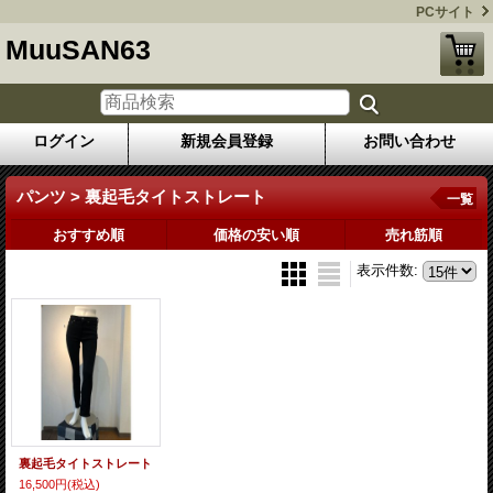
PCサイト
MuuSAN63
ログイン
新規会員登録
お問い合わせ
パンツ > 裏起毛タイトストレート
一覧
おすすめ順
価格の安い順
売れ筋順
表示件数
:
裏起毛タイトストレート
16,500円
(税込)