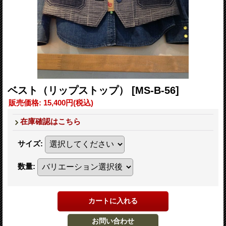
ベスト（リップストップ）
[MS-B-56]
販売価格
:
15,400円
(税込)
在庫確認はこちら
サイズ
:
数量
: