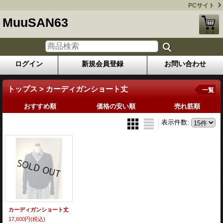
PCサイト
MuuSAN63
ログイン
新規会員登録
お問い合わせ
トップス > カーディガンショート丈
一覧
おすすめ順
価格の安い順
売れ筋順
表示件数
:
カーディガンショート丈
17,600円
(税込)