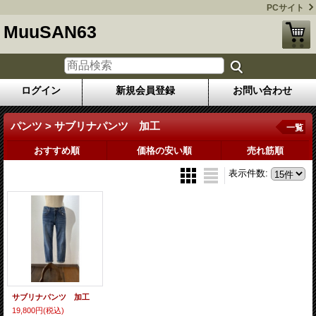
PCサイト
MuuSAN63
ログイン
新規会員登録
お問い合わせ
パンツ > サブリナパンツ 加工
一覧
おすすめ順
価格の安い順
売れ筋順
表示件数
:
サブリナパンツ 加工
19,800円
(税込)