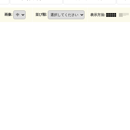
画像
:
並び順
:
表示方法
: