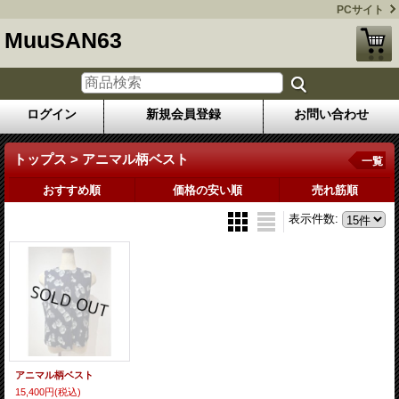
PCサイト
MuuSAN63
ログイン
新規会員登録
お問い合わせ
トップス > アニマル柄ベスト
一覧
おすすめ順
価格の安い順
売れ筋順
表示件数
:
アニマル柄ベスト
15,400円
(税込)